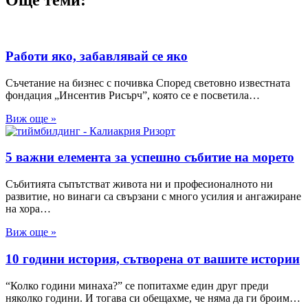
Още теми:
Работи яко, забавлявай се яко
Съчетание на бизнес с почивка Според световно известната
фондация „Инсентив Рисърч”, която се е посветила…
Виж още »
5 важни елемента за успешно събитие на моретo
Събитията съпътстват живота ни и професионалното ни
развитие, но винаги са свързани с много усилия и ангажиране
на хора…
Виж още »
10 години история, сътворена от вашите истории
“Колко години минаха?” се попитахме един друг преди
няколко години. И тогава си обещахме, че няма да ги броим…