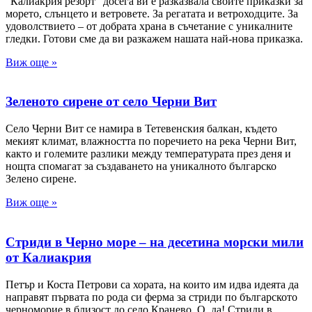
“Калиакрия резорт” досега ви е разказвала своите приказки за
морето, слънцето и ветровете. За регатата и ветроходците. За
удоволствието – от добрата храна в съчетание с уникалните
гледки. Готови сме да ви разкажем нашата най-нова приказка.
Виж още »
Зеленото сирене от село Черни Вит
Село Черни Вит се намира в Тетевенския балкан, където
мекият климат, влажността по поречието на река Черни Вит,
както и големите разлики между температурата през деня и
нощта спомагат за създаването на уникалното българско
Зелено сирене.
Виж още »
Стриди в Черно море – на десетинa морски мили
от Калиакрия
Петър и Коста Петрови са хората, на които им идва идеята да
направят първата по рода си ферма за стриди по българското
черноморие в близост до село Кранево. О, да! Стриди в