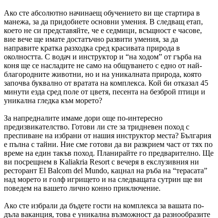
Ако сте абсолютно начинаещ обучението ви ще стартира в
манежа, за да придобиете основни умения. В следващ етап,
което не си представяйте, че е седмици, всъщност е часове,
вие вече ще имате достатъчно развити умения, за да
направите кратка разходка сред красивата природа в
околността. С водач и инструктор и “на ходом” от гърба на
коня ще се насладите не само на общуването с едно от най-
благородните животни, но и на уникалната природа, която
започва буквално от вратата на комплекса. Кой би отказал 45
минути езда сред поле от цветя, песента на безброй птици и
уникална гледка към морето?
За напредналите имаме дори още по-интересно
предизвикателство. Готови ли сте за тридневен поход с
преспиване на избрани от нашия инструктор места? България
е пълна с тайни. Ние сме готови да ви разкрием част от тях по
време на един такъв поход. Планирайте го предварително. Ще
ви посрещнем в Kaliakria Resort с вечеря в екслузивния ни
ресторант El Balcom del Mundo, кацнал на ръба на “терасата”
над морето и голф игрището и на следващата сутрин ще ви
поведем на вашето лично конно приключение.
Ако сте избрали да бъдете гости на комплекса за вашата по-
дъла ваканция, това е уникална възможност да разнообразите