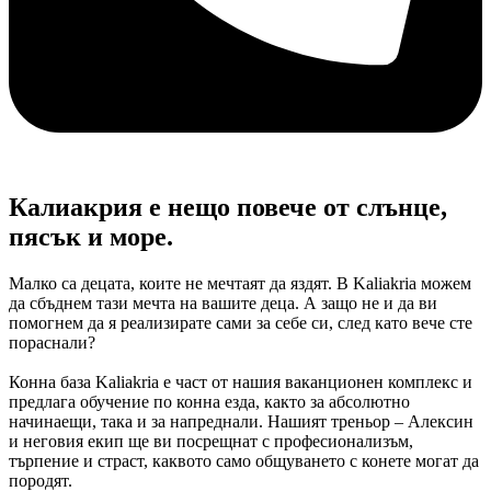
Калиакрия e нещо повече от слънце,
пясък и море.
Малко са децата, коите не мечтаят да яздят. В Kaliakria можем
да сбъднем тази мечта на вашите деца. А защо не и да ви
помогнем да я реализирате сами за себе си, след като вече сте
пораснали?
Конна база Kaliakria е част от нашия ваканционен комплекс и
предлага обучение по конна езда, както за абсолютно
начинаещи, така и за напреднали. Нашият треньор – Алексин
и неговия екип ще ви посрещнат с професионализъм,
търпение и страст, каквото само общуването с конете могат да
породят.