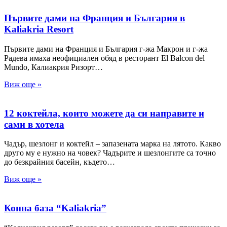
Първите дами на Франция и България в
Kaliakria Resort
Първите дами на Франция и България г-жа Макрон и г-жа
Радева имаха неофициален обяд в ресторант El Balcon del
Mundo, Калиакрия Ризорт…
Виж още »
12 коктейла, които можете да си направите и
сами в хотела
Чадър, шезлонг и коктейл – запазената марка на лятото. Какво
друго му е нужно на човек? Чадърите и шезлонгите са точно
до безкрайния басейн, където…
Виж още »
Конна база “Kaliakria”