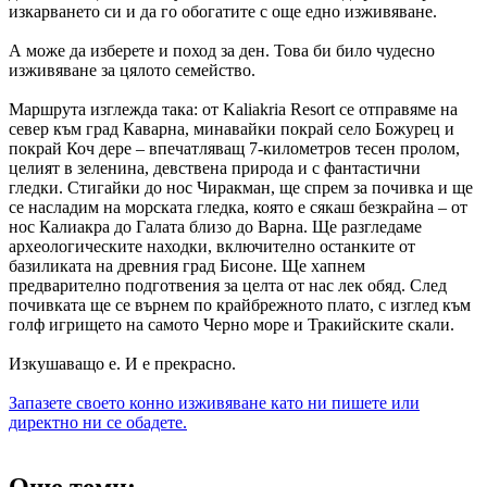
изкарването си и да го обогатите с още едно изживяване.
А може да изберете и поход за ден. Това би било чудесно
изживяване за цялото семейство.
Маршрута изглежда така: от Kaliakria Resort се отправяме на
север към град Каварна, минавайки покрай село Божурец и
покрай Коч дере – впечатляващ 7-километров тесен пролом,
целият в зеленина, девствена природа и с фантастични
гледки. Стигайки до нос Чиракман, ще спрем за почивка и ще
се насладим на морската гледка, която е сякаш безкрайна – от
нос Калиакра до Галата близо до Варна. Ще разгледаме
археологическите находки, включително останките от
базиликата на древния град Бисоне. Ще хапнем
предварително подготвения за целта от нас лек обяд. След
почивката ще се върнем по крайбрежното плато, с изглед към
голф игрището на самото Черно море и Тракийските скали.
Изкушаващо е. И е прекрасно.
Запазете своето конно изживяване като ни пишете или
директно ни се обадете.