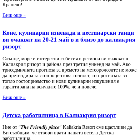
Кранево!
Виж още »
Коне, кулинарни изненади и нестинарски танци
ви очакват на 20-21 май в и близо до калиакрия
ризорт
Слънце, море и интересни събития в региона ви очакват в
Калиакрия ризорт и района през третия уикенд на май. Ако
триседмичната прогноза за времето на метеоролозите не може
да претендира за стопроцентова точност, то прогнозата за
топло гостоприемство и нови кулинарни изкушения е
гарантирана на всичките 100%, че и повече.
Виж още »
Детска работилница в Kалиакрия ризорт
Ние от “𝑻𝒉𝒆 𝑭𝒓𝒊𝒆𝒏𝒅𝒍𝒚 𝒑𝒍𝒂𝒄𝒆” Kaliakria Resort сме щастливи да
Ви съобщим, че отвори врати нашата весела Детска
работилница.