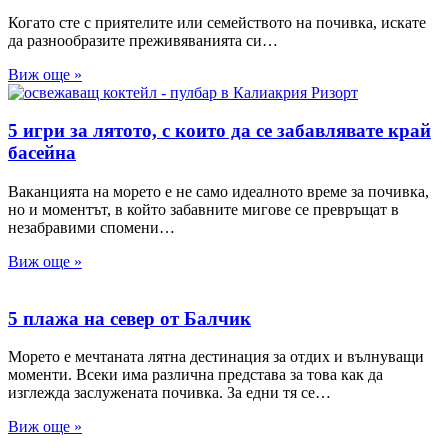
Когато сте с приятелите или семейството на почивка, искате
да разнообразите преживяванията си…
Виж още »
5 игри за лятото, с които да се забавлявате край
басейна
Ваканцията на морето е не само идеалното време за почивка,
но и моментът, в който забавните мигове се превръщат в
незабравими спомени…
Виж още »
5 плажа на север от Балчик
Морето е мечтаната лятна дестинация за отдих и вълнуващи
моменти. Всеки има различна представа за това как да
изглежда заслужената почивка. За едни тя се…
Виж още »